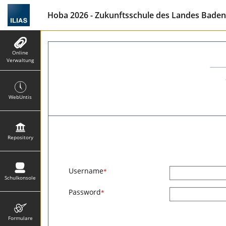
Hoba 2026 - Zukunftsschule des Landes Baden-W
Online
Verwaltung
WebUntis
Repository
Username
*
Schulkonsole
Password
*
Formulare