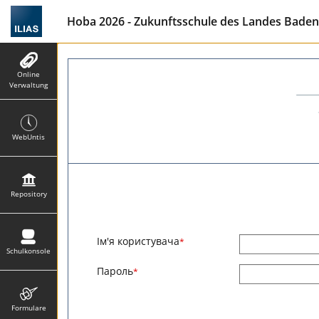
Hoba 2026 - Zukunftsschule des Landes Baden-W
Online
Verwaltung
WebUntis
Repository
Ім'я користувача
*
Schulkonsole
Пароль
*
Formulare