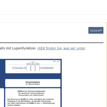
Actions
falls mit Lupenfunktion.
HIER finden Sie, was wir unter