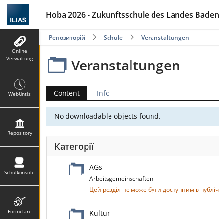
Hoba 2026 - Zukunftsschule des Landes Baden-W
Репозиторій
Schule
Veranstaltungen
Online
Verwaltung
Veranstaltungen
Content
Info
WebUntis
No downloadable objects found.
Repository
Категорії
AGs
Schulkonsole
Arbeitsgemeinschaften
Цей розділ не може бути доступним в публіч
Formulare
Kultur