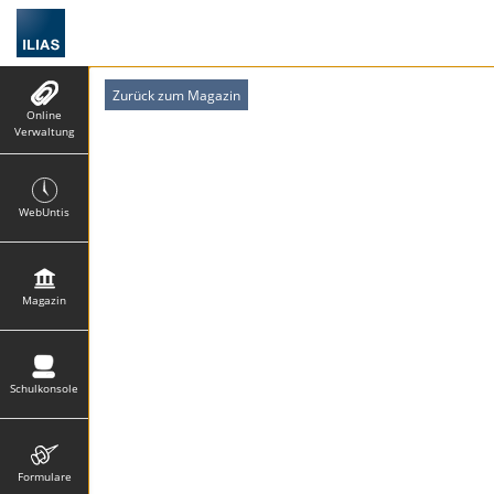
Zurück zum Magazin
Online
Verwaltung
WebUntis
Magazin
Schulkonsole
Formulare